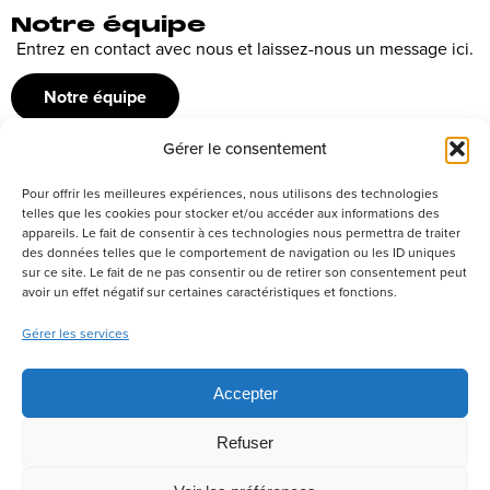
Notre équipe
Entrez en contact avec nous et laissez-nous un message ici.
Notre équipe
Gérer le consentement
Recrutement
Pour offrir les meilleures expériences, nous utilisons des technologies
Découvrez nos offres d’emploi ou envoyez votre candidature
telles que les cookies pour stocker et/ou accéder aux informations des
appareils. Le fait de consentir à ces technologies nous permettra de traiter
spontanée
des données telles que le comportement de navigation ou les ID uniques
sur ce site. Le fait de ne pas consentir ou de retirer son consentement peut
Postuler
avoir un effet négatif sur certaines caractéristiques et fonctions.
Gérer les services
Réseaux sociaux
Accepter
Refuser
Politique de confidentialité
Tous droits réservés –