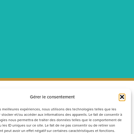
Gérer le consentement
ecrutement
Réseaux
sociaux
couvrez nos offres d’emploi ou
les meilleures expériences, nous utilisons des technologies telles que les
 stocker et/ou accéder aux informations des appareils. Le fait de consentir à
voyez votre candidature
gies nous permettra de traiter des données telles que le comportement de
ontanée
 les ID uniques sur ce site. Le fait de ne pas consentir ou de retirer son
 peut avoir un effet négatif sur certaines caractéristiques et fonctions.