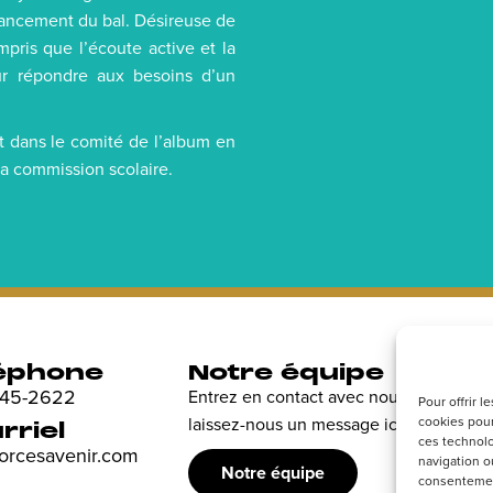
inancement du bal. Désireuse de
mpris que l’écoute active et la
ur répondre aux besoins d’un
t dans le comité de l’album en
la commission scolaire.
éphone
Notre équipe
R
 845-2622
Entrez en contact avec nous et
Dé
Pour offrir 
cookies pour
laissez-nous un message ici.
en
rriel
ces technolo
sp
forcesavenir.com
navigation ou
Notre équipe
consentement