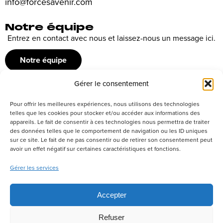
info@forcesavenir.com
Notre équipe
Entrez en contact avec nous et laissez-nous un message ici.
Notre équipe
Gérer le consentement
Recrutement
Pour offrir les meilleures expériences, nous utilisons des technologies
Découvrez nos offres d’emploi ou envoyez votre candidature
telles que les cookies pour stocker et/ou accéder aux informations des
appareils. Le fait de consentir à ces technologies nous permettra de traiter
spontanée
des données telles que le comportement de navigation ou les ID uniques
sur ce site. Le fait de ne pas consentir ou de retirer son consentement peut
Postuler
avoir un effet négatif sur certaines caractéristiques et fonctions.
Gérer les services
Réseaux sociaux
Accepter
Refuser