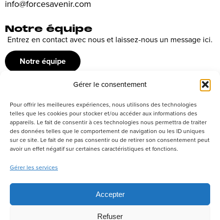
info@forcesavenir.com
Notre équipe
Entrez en contact avec nous et laissez-nous un message ici.
Notre équipe
Gérer le consentement
Recrutement
Pour offrir les meilleures expériences, nous utilisons des technologies
Découvrez nos offres d’emploi ou envoyez votre candidature
telles que les cookies pour stocker et/ou accéder aux informations des
appareils. Le fait de consentir à ces technologies nous permettra de traiter
spontanée
des données telles que le comportement de navigation ou les ID uniques
sur ce site. Le fait de ne pas consentir ou de retirer son consentement peut
Postuler
avoir un effet négatif sur certaines caractéristiques et fonctions.
Gérer les services
Réseaux sociaux
Accepter
Refuser