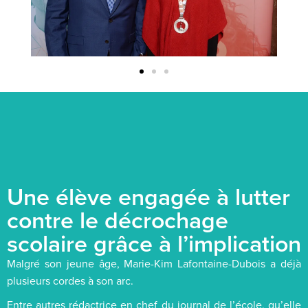
Une élève engagée à lutter
contre le décrochage
scolaire grâce à l’implication
Malgré son jeune âge, Marie-Kim Lafontaine-Dubois a déjà
plusieurs cordes à son arc.
Entre autres rédactrice en chef du journal de l’école, qu’elle