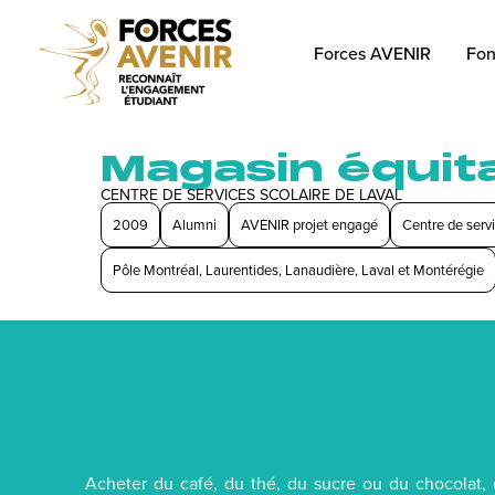
Forces AVENIR
Fon
Magasin équit
CENTRE DE SERVICES SCOLAIRE DE LAVAL
2009
Alumni
AVENIR projet engagé
Centre de serv
Pôle Montréal, Laurentides, Lanaudière, Laval et Montérégie
Acheter du café, du thé, du sucre ou du chocolat, 