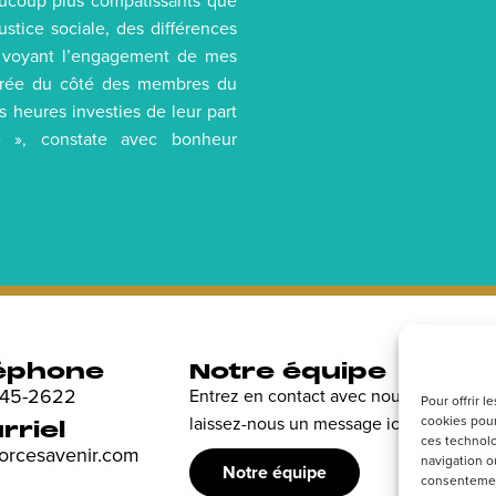
aucoup plus compatissants que
ustice sociale, des différences
En voyant l’engagement de mes
 crée du côté des membres du
s heures investies de leur part
 », constate avec bonheur
éphone
Notre équipe
R
 845-2622
Entrez en contact avec nous et
Dé
Pour offrir 
laissez-nous un message ici.
cookies pour
en
rriel
ces technolo
sp
forcesavenir.com
navigation ou
Notre équipe
consentement