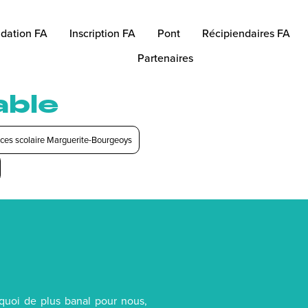
dation FA
Inscription FA
Pont
Récipiendaires FA
Partenaires
able
ices scolaire Marguerite-Bourgeoys
quoi de plus banal pour nous,