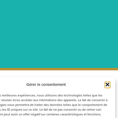
Gérer le consentement
ecrutement
Réseaux
sociaux
couvrez nos offres d’emploi ou
les meilleures expériences, nous utilisons des technologies telles que les
 stocker et/ou accéder aux informations des appareils. Le fait de consentir à
voyez votre candidature
gies nous permettra de traiter des données telles que le comportement de
ontanée
 les ID uniques sur ce site. Le fait de ne pas consentir ou de retirer son
 peut avoir un effet négatif sur certaines caractéristiques et fonctions.