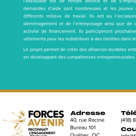
l’escouade est de rendre service et de s’impliqu
demandes d’aide sont nombreuses et les jeunes 
différents milieux de travail. Ils ont eu l’occasi
déménagement et de l’entreposage ainsi que de cu
activité de financement. Ils participeront prochai
vêtements pour les redistribuer à des familles dans le
Le projet permet de créer des alliances durables entr
en développant des compétences entrepreneuriales et 
Adresse
Tél
40, rue Racine
(418)
Bureau 101
Cou
Québec, QC
info@