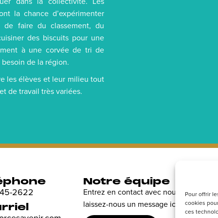
er dans la collectivité. Les
ont la chance d’expérimenter
on de faire du classement, du
isiner des biscuits pour une
nement à une corvée de tri de
 besoin de la région.
e les élèves et leur milieu tout
de travail très variées.
éphone
Notre équipe
R
 845-2622
Entrez en contact avec nous et
Dé
Pour offrir 
cookies pour
laissez-nous un message ici.
en
rriel
ces technolo
sp
forcesavenir.com