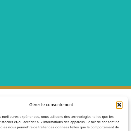
Gérer le consentement
ecrutement
Réseaux
sociaux
couvrez nos offres d’emploi ou
les meilleures expériences, nous utilisons des technologies telles que les
 stocker et/ou accéder aux informations des appareils. Le fait de consentir à
voyez votre candidature
gies nous permettra de traiter des données telles que le comportement de
ontanée