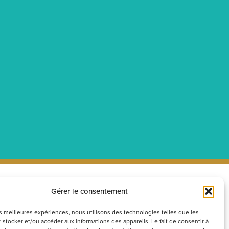
Gérer le consentement
ecrutement
Réseaux
sociaux
couvrez nos offres d’emploi ou
les meilleures expériences, nous utilisons des technologies telles que les
 stocker et/ou accéder aux informations des appareils. Le fait de consentir à
voyez votre candidature