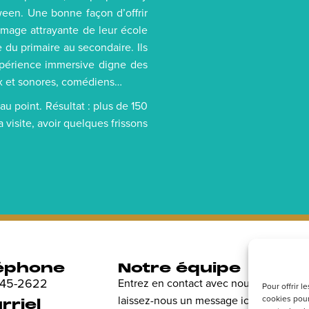
oween. Une bonne façon d’offrir
image attrayante de leur école
e du primaire au secondaire. Ils
périence immersive digne des
ux et sonores, comédiens…
 au point. Résultat : plus de 150
 visite, avoir quelques frissons
éphone
Notre équipe
R
 845-2622
Entrez en contact avec nous et
Dé
Pour offrir 
cookies pour
laissez-nous un message ici.
en
rriel