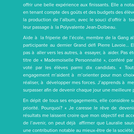
offrir une belle expérience aux finissants. Elle a n
en tenant compte des goûts et des budgets des élèv
la production de l’album, avec le souci d’offrir à 
leur passage à la Polyvalente Jean-Dolbeau.
Aide à la friperie de l’école, membre de la Gang al
participante au dernier Grand défi Pierre Lavoie… El
pas à aller vers les autres, à essayer, à aider. Pas é
titre de « Mademoiselle Personnalité », conféré pa
voté par les élèves parmi dix candidats. « Tou
engagement m’aident à m’orienter pour mon choix
réaliser, à développer mes forces. J’apprends à m
surpasser afin de devenir chaque jour une meilleure p
En dépit de tous ses engagements, elle considère s
priorité. Pourquoi? « Je caresse le rêve de deveni
résultats me laissent croire que mon objectif est acce
de l’avenir, on peut déjà affirmer que Lauralie sau
une contribution notable au mieux-être de la société