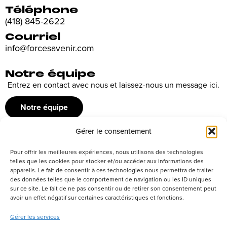
Téléphone
(418) 845-2622
Courriel
info@forcesavenir.com
Notre équipe
Entrez en contact avec nous et laissez-nous un message ici.
Notre équipe
Gérer le consentement
Recrutement
Pour offrir les meilleures expériences, nous utilisons des technologies
Découvrez nos offres d’emploi ou envoyez votre candidature
telles que les cookies pour stocker et/ou accéder aux informations des
appareils. Le fait de consentir à ces technologies nous permettra de traiter
spontanée
des données telles que le comportement de navigation ou les ID uniques
sur ce site. Le fait de ne pas consentir ou de retirer son consentement peut
Postuler
avoir un effet négatif sur certaines caractéristiques et fonctions.
Gérer les services
Réseaux sociaux