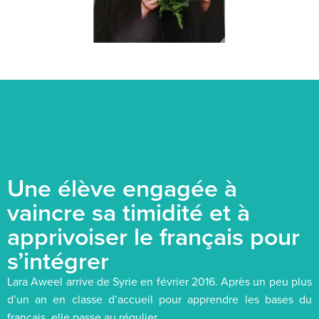
Une élève engagée à
vaincre sa timidité et à
apprivoiser le français pour
s’intégrer
Lara Aweel arrive de Syrie en février 2016. Après un peu plus
d’un an en classe d’accueil pour apprendre les bases du
français, elle passe au régulier.