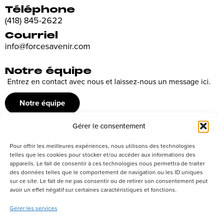
Téléphone
(418) 845-2622
Courriel
info@forcesavenir.com
Notre équipe
Entrez en contact avec nous et laissez-nous un message ici.
Notre équipe
Gérer le consentement
Recrutement
Pour offrir les meilleures expériences, nous utilisons des technologies
Découvrez nos offres d’emploi ou envoyez votre candidature
telles que les cookies pour stocker et/ou accéder aux informations des
appareils. Le fait de consentir à ces technologies nous permettra de traiter
spontanée
des données telles que le comportement de navigation ou les ID uniques
sur ce site. Le fait de ne pas consentir ou de retirer son consentement peut
Postuler
avoir un effet négatif sur certaines caractéristiques et fonctions.
Gérer les services
Réseaux sociaux