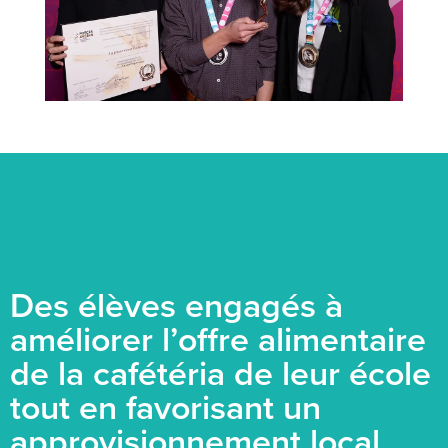
Des élèves engagés à
améliorer l’offre alimentaire
de la cafétéria de leur école
tout en favorisant un
approvisionnement local