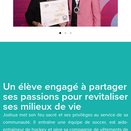
Un élève engagé à partager
ses passions pour revitaliser
ses milieux de vie
Joshua met son feu sacré et ses privilèges au service de sa
communauté. Il entraîne une équipe de soccer, est aide-
entraîneur de hockey et gère sa compagnie de vêtements de