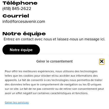
Téléphone
(418) 845-2622
Courriel
info@forcesavenir.com
Notre équipe
Entrez en contact avec nous et laissez-nous un message ici.
Notre équipe
Gérer le consentement
Recrutement
Pour offrir les meilleures expériences, nous utilisons des technologies
Découvrez nos offres d’emploi ou envoyez votre candidature
telles que les cookies pour stocker et/ou accéder aux informations des
appareils. Le fait de consentir à ces technologies nous permettra de traiter
spontanée
des données telles que le comportement de navigation ou les ID uniques
sur ce site. Le fait de ne pas consentir ou de retirer son consentement peut
Postuler
avoir un effet négatif sur certaines caractéristiques et fonctions.
Gérer les services
Réseaux sociaux