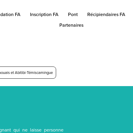
dation FA
Inscription FA
Pont
Récipiendaires FA
Partenaires
aouais et Abitibi-Témiscamingue
ignant qui ne laisse personne