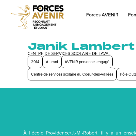
Forces AVENIR
Fon
Janik Lambert
CENTRE DE SERVICES SCOLAIRE DE LAVAL
2014
Alumni
AVENIR personnel engagé
Centre de services scolaire au Coeur-des-Vallées
Pôle Out
À l’école Providence/J.-M.-Robert, il y a un ense