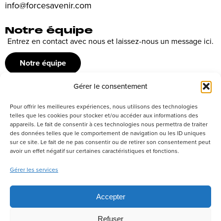
info@forcesavenir.com
Notre équipe
Entrez en contact avec nous et laissez-nous un message ici.
Notre équipe
Gérer le consentement
Recrutement
Pour offrir les meilleures expériences, nous utilisons des technologies
Découvrez nos offres d’emploi ou envoyez votre candidature
telles que les cookies pour stocker et/ou accéder aux informations des
appareils. Le fait de consentir à ces technologies nous permettra de traiter
spontanée
des données telles que le comportement de navigation ou les ID uniques
sur ce site. Le fait de ne pas consentir ou de retirer son consentement peut
Postuler
avoir un effet négatif sur certaines caractéristiques et fonctions.
Gérer les services
Réseaux sociaux
Accepter
Refuser