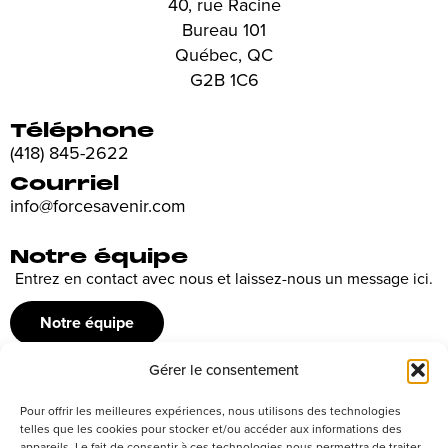
40, rue Racine
Bureau 101
Québec, QC
G2B 1C6
Téléphone
(418) 845-2622
Courriel
info@forcesavenir.com
Notre équipe
Entrez en contact avec nous et laissez-nous un message ici.
Notre équipe
Gérer le consentement
Recrutement
Pour offrir les meilleures expériences, nous utilisons des technologies
Découvrez nos offres d’emploi ou envoyez votre candidature
telles que les cookies pour stocker et/ou accéder aux informations des
appareils. Le fait de consentir à ces technologies nous permettra de traiter