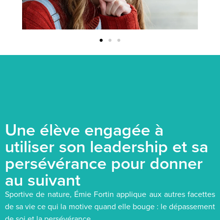
Une élève engagée à
utiliser son leadership et sa
persévérance pour donner
au suivant
Sportive de nature, Émie Fortin applique aux autres facettes
de sa vie ce qui la motive quand elle bouge : le dépassement
de soi et la persévérance.