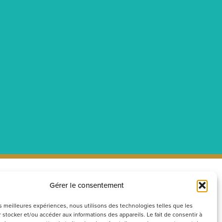
Gérer le consentement
ecrutement
Réseaux
sociaux
couvrez nos offres d’emploi ou
les meilleures expériences, nous utilisons des technologies telles que les
 stocker et/ou accéder aux informations des appareils. Le fait de consentir à
voyez votre candidature