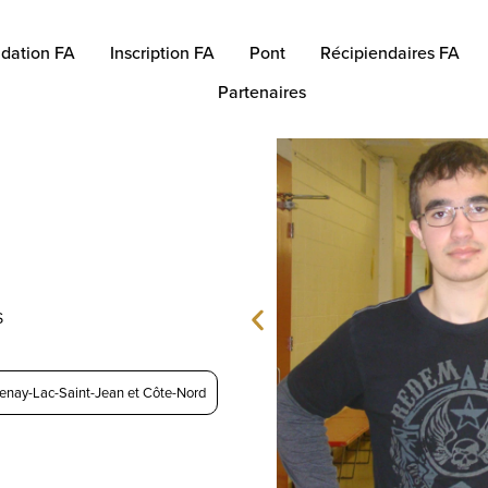
dation FA
Inscription FA
Pont
Récipiendaires FA
Partenaires
n
S
enay-Lac-Saint-Jean et Côte-Nord