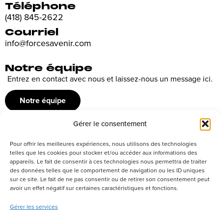
Téléphone
(418) 845-2622
Courriel
info@forcesavenir.com
Notre équipe
Entrez en contact avec nous et laissez-nous un message ici.
Notre équipe
Gérer le consentement
Recrutement
Pour offrir les meilleures expériences, nous utilisons des technologies
Découvrez nos offres d’emploi ou envoyez votre candidature
telles que les cookies pour stocker et/ou accéder aux informations des
appareils. Le fait de consentir à ces technologies nous permettra de traiter
spontanée
des données telles que le comportement de navigation ou les ID uniques
sur ce site. Le fait de ne pas consentir ou de retirer son consentement peut
Postuler
avoir un effet négatif sur certaines caractéristiques et fonctions.
Gérer les services
Réseaux sociaux