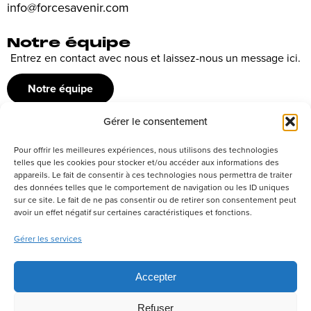
info@forcesavenir.com
Notre équipe
Entrez en contact avec nous et laissez-nous un message ici.
Notre équipe
Gérer le consentement
Recrutement
Pour offrir les meilleures expériences, nous utilisons des technologies
Découvrez nos offres d’emploi ou envoyez votre candidature
telles que les cookies pour stocker et/ou accéder aux informations des
appareils. Le fait de consentir à ces technologies nous permettra de traiter
spontanée
des données telles que le comportement de navigation ou les ID uniques
sur ce site. Le fait de ne pas consentir ou de retirer son consentement peut
Postuler
avoir un effet négatif sur certaines caractéristiques et fonctions.
Gérer les services
Réseaux sociaux
Accepter
Refuser