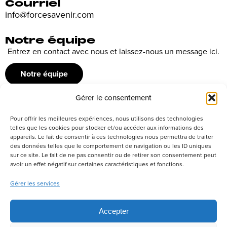
Courriel
info@forcesavenir.com
Notre équipe
Entrez en contact avec nous et laissez-nous un message ici.
Notre équipe
Gérer le consentement
Recrutement
Pour offrir les meilleures expériences, nous utilisons des technologies
Découvrez nos offres d’emploi ou envoyez votre candidature
telles que les cookies pour stocker et/ou accéder aux informations des
appareils. Le fait de consentir à ces technologies nous permettra de traiter
spontanée
des données telles que le comportement de navigation ou les ID uniques
sur ce site. Le fait de ne pas consentir ou de retirer son consentement peut
Postuler
avoir un effet négatif sur certaines caractéristiques et fonctions.
Gérer les services
Réseaux sociaux
Accepter