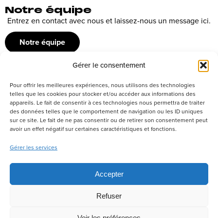
Notre équipe
Entrez en contact avec nous et laissez-nous un message ici.
Notre équipe
Gérer le consentement
Recrutement
Pour offrir les meilleures expériences, nous utilisons des technologies
Découvrez nos offres d’emploi ou envoyez votre candidature
telles que les cookies pour stocker et/ou accéder aux informations des
appareils. Le fait de consentir à ces technologies nous permettra de traiter
spontanée
des données telles que le comportement de navigation ou les ID uniques
sur ce site. Le fait de ne pas consentir ou de retirer son consentement peut
Postuler
avoir un effet négatif sur certaines caractéristiques et fonctions.
Gérer les services
Réseaux sociaux
Accepter
Refuser
Politique de confidentialité
Tous droits réservés –
Voir les préférences