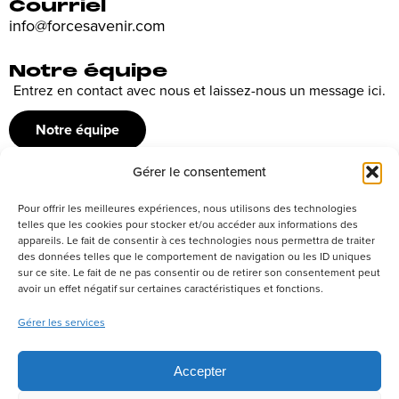
Courriel
info@forcesavenir.com
Notre équipe
Entrez en contact avec nous et laissez-nous un message ici.
Notre équipe
Gérer le consentement
Recrutement
Pour offrir les meilleures expériences, nous utilisons des technologies
Découvrez nos offres d’emploi ou envoyez votre candidature
telles que les cookies pour stocker et/ou accéder aux informations des
appareils. Le fait de consentir à ces technologies nous permettra de traiter
spontanée
des données telles que le comportement de navigation ou les ID uniques
sur ce site. Le fait de ne pas consentir ou de retirer son consentement peut
Postuler
avoir un effet négatif sur certaines caractéristiques et fonctions.
Gérer les services
Réseaux sociaux
Accepter