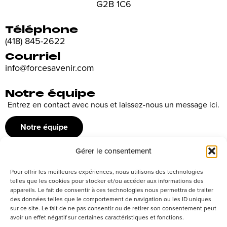
G2B 1C6
Téléphone
(418) 845-2622
Courriel
info@forcesavenir.com
Notre équipe
Entrez en contact avec nous et laissez-nous un message ici.
Notre équipe
Gérer le consentement
Recrutement
Pour offrir les meilleures expériences, nous utilisons des technologies
Découvrez nos offres d’emploi ou envoyez votre candidature
telles que les cookies pour stocker et/ou accéder aux informations des
appareils. Le fait de consentir à ces technologies nous permettra de traiter
spontanée
des données telles que le comportement de navigation ou les ID uniques
sur ce site. Le fait de ne pas consentir ou de retirer son consentement peut
Postuler
avoir un effet négatif sur certaines caractéristiques et fonctions.