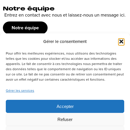
Notre équipe
Entrez en contact avec nous et laissez-nous un message ici.
Notre équipe
Gérer le consentement
Recrutement
Pour offrir les meilleures expériences, nous utilisons des technologies
Découvrez nos offres d’emploi ou envoyez votre candidature
telles que les cookies pour stocker et/ou accéder aux informations des
appareils. Le fait de consentir à ces technologies nous permettra de traiter
spontanée
des données telles que le comportement de navigation ou les ID uniques
sur ce site. Le fait de ne pas consentir ou de retirer son consentement peut
Postuler
avoir un effet négatif sur certaines caractéristiques et fonctions.
Gérer les services
Réseaux sociaux
Accepter
Refuser
Politique de confidentialité
Tous droits réservés –