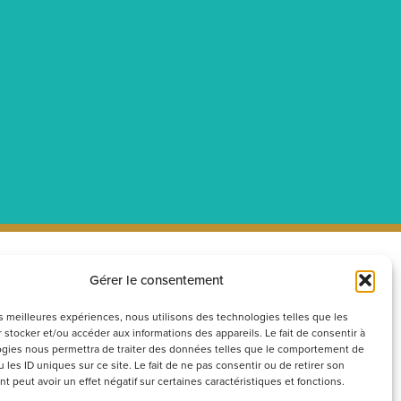
Gérer le consentement
ecrutement
Réseaux
sociaux
couvrez nos offres d’emploi ou
les meilleures expériences, nous utilisons des technologies telles que les
 stocker et/ou accéder aux informations des appareils. Le fait de consentir à
voyez votre candidature
gies nous permettra de traiter des données telles que le comportement de
ontanée
 les ID uniques sur ce site. Le fait de ne pas consentir ou de retirer son
 peut avoir un effet négatif sur certaines caractéristiques et fonctions.
Postuler