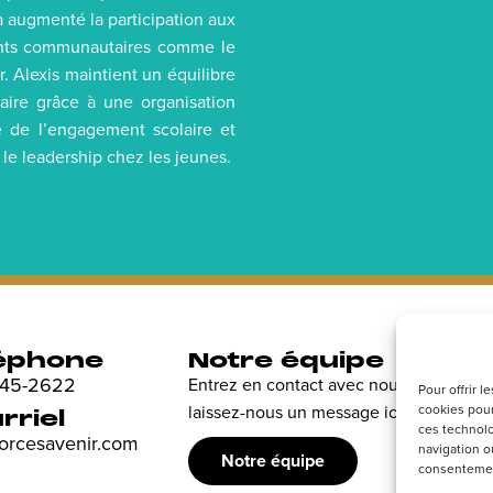
a augmenté la participation aux
ments communautaires comme le
r. Alexis maintient un équilibre
aire grâce à une organisation
ce de l’engagement scolaire et
e leadership chez les jeunes.
éphone
Notre équipe
R
 845-2622
Entrez en contact avec nous et
Dé
Pour offrir 
cookies pour
laissez-nous un message ici.
en
rriel
ces technolo
sp
forcesavenir.com
navigation ou
Notre équipe
consentement