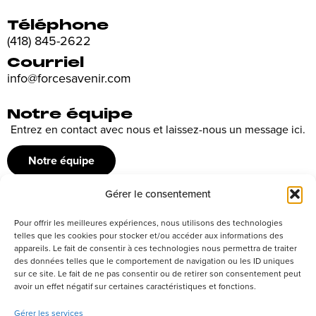
Téléphone
(418) 845-2622
Courriel
info@forcesavenir.com
Notre équipe
Entrez en contact avec nous et laissez-nous un message ici.
Notre équipe
Gérer le consentement
Recrutement
Pour offrir les meilleures expériences, nous utilisons des technologies
Découvrez nos offres d’emploi ou envoyez votre candidature
telles que les cookies pour stocker et/ou accéder aux informations des
appareils. Le fait de consentir à ces technologies nous permettra de traiter
spontanée
des données telles que le comportement de navigation ou les ID uniques
sur ce site. Le fait de ne pas consentir ou de retirer son consentement peut
Postuler
avoir un effet négatif sur certaines caractéristiques et fonctions.
Gérer les services