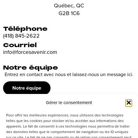
Québec, QC
G2B 1C6
Téléphone
(418) 845-2622
Courriel
info@forcesavenir.com
Notre équipe
Entrez en contact avec nous et laissez-nous un message ici.
Notre équipe
Gérer le consentement
Recrutement
Pour offrir les meilleures expériences, nous utilisons des technologies
Découvrez nos offres d’emploi ou envoyez votre candidature
telles que les cookies pour stocker et/ou accéder aux informations des
appareils. Le fait de consentir à ces technologies nous permettra de traiter
spontanée
des données telles que le comportement de navigation ou les ID uniques
sur ce site. Le fait de ne pas consentir ou de retirer son consentement peut