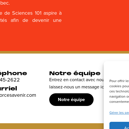
ébec.
e de Sciences 101 aspire à
sités afin de devenir une
éphone
Notre équipe
R
 845-2622
Entrez en contact avec nous et
Dé
Pour offrir 
cookies pour
laissez-nous un message ici.
en
rriel
ces technolo
sp
forcesavenir.com
navigation ou
Notre équipe
consentement
Gérer les se
Ac