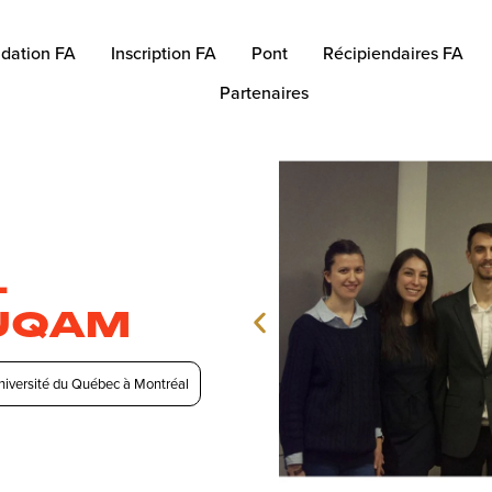
dation FA
Inscription FA
Pont
Récipiendaires FA
Partenaires
–
 UQAM
niversité du Québec à Montréal