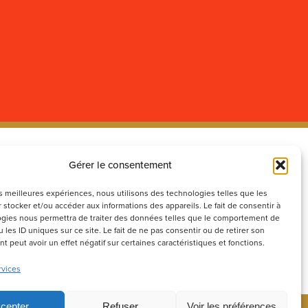
Gérer le consentement
ecrutement
Réseaux
sociaux
couvrez nos offres d’emploi ou
les meilleures expériences, nous utilisons des technologies telles que les
 stocker et/ou accéder aux informations des appareils. Le fait de consentir à
voyez votre candidature
gies nous permettra de traiter des données telles que le comportement de
ontanée
 les ID uniques sur ce site. Le fait de ne pas consentir ou de retirer son
 peut avoir un effet négatif sur certaines caractéristiques et fonctions.
Postuler
rvices
cepter
Refuser
Voir les préférences