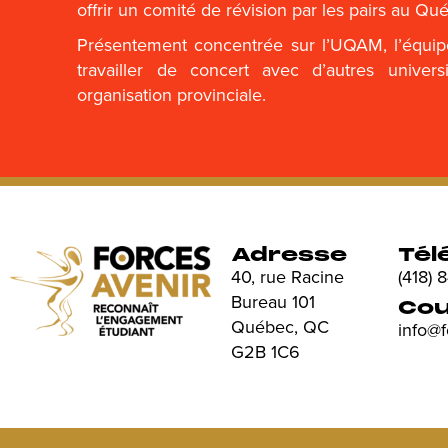
offrir un comité de révision par les pairs au Qu
Présentement concentrée sur l’UQAM, l’équip
travailler de concert avec d’autres univer
organisation provinciale.
Adresse
Tél
40, rue Racine
(418)
Bureau 101
Cou
Québec, QC
info@
G2B 1C6