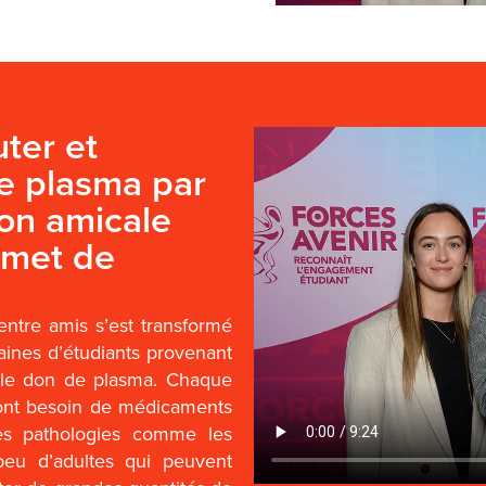
ter et
de plasma par
ion amicale
ermet de
ntre amis s’est transformé
ines d’étudiants provenant
: le don de plasma. Chaque
ont besoin de médicaments
es pathologies comme les
 peu d’adultes qui peuvent