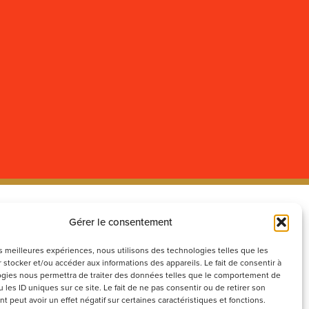
Gérer le consentement
ecrutement
Réseaux
sociaux
couvrez nos offres d’emploi ou
les meilleures expériences, nous utilisons des technologies telles que les
 stocker et/ou accéder aux informations des appareils. Le fait de consentir à
voyez votre candidature
gies nous permettra de traiter des données telles que le comportement de
ontanée
 les ID uniques sur ce site. Le fait de ne pas consentir ou de retirer son
 peut avoir un effet négatif sur certaines caractéristiques et fonctions.