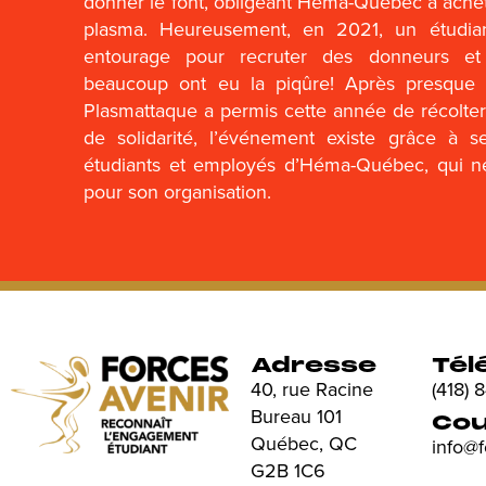
donner le font, obligeant Héma-Québec à achet
plasma. Heureusement, en 2021, un étudia
entourage pour recruter des donneurs et s
beaucoup ont eu la piqûre! Après presque 5
Plasmattaque a permis cette année de récolter
de solidarité, l’événement existe grâce à 
étudiants et employés d’Héma-Québec, qui n
pour son organisation.
Adresse
Tél
40, rue Racine
(418)
Bureau 101
Cou
Québec, QC
info@
G2B 1C6