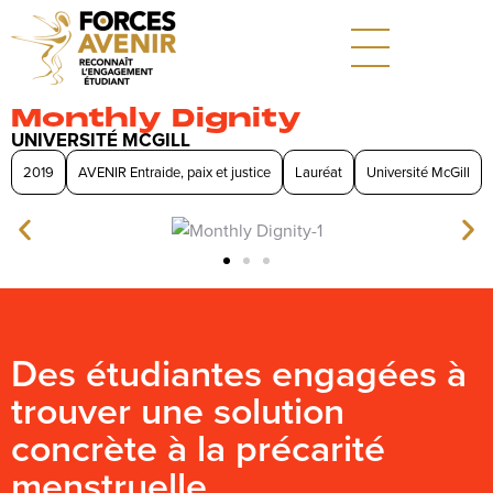
Monthly Dignity
UNIVERSITÉ MCGILL
2019
AVENIR Entraide, paix et justice
Lauréat
Université McGill
Des étudiantes engagées à
trouver une solution
concrète à la précarité
menstruelle