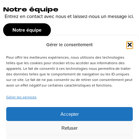
Notre équipe
Entrez en contact avec nous et laissez-nous un message ici.
Notre équipe
Gérer le consentement
Recrutement
Pour offrir les meilleures expériences, nous utilisons des technologies
Découvrez nos offres d’emploi ou envoyez votre candidature
telles que les cookies pour stocker et/ou accéder aux informations des
appareils. Le fait de consentir à ces technologies nous permettra de traiter
spontanée
des données telles que le comportement de navigation ou les ID uniques
sur ce site. Le fait de ne pas consentir ou de retirer son consentement peut
Postuler
avoir un effet négatif sur certaines caractéristiques et fonctions.
Gérer les services
Réseaux sociaux
Accepter
Refuser
Politique de confidentialité
Tous droits réservés –