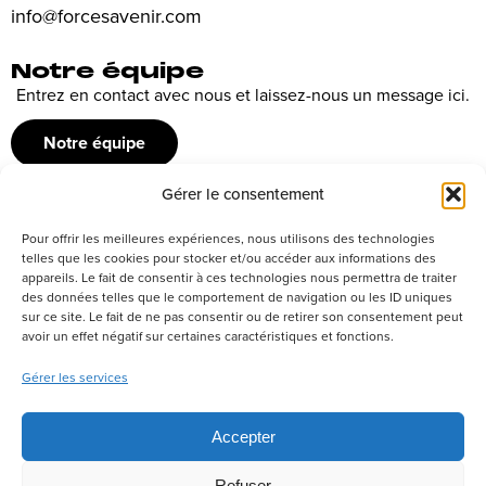
info@forcesavenir.com
Notre équipe
Entrez en contact avec nous et laissez-nous un message ici.
Notre équipe
Gérer le consentement
Recrutement
Pour offrir les meilleures expériences, nous utilisons des technologies
Découvrez nos offres d’emploi ou envoyez votre candidature
telles que les cookies pour stocker et/ou accéder aux informations des
appareils. Le fait de consentir à ces technologies nous permettra de traiter
spontanée
des données telles que le comportement de navigation ou les ID uniques
sur ce site. Le fait de ne pas consentir ou de retirer son consentement peut
Postuler
avoir un effet négatif sur certaines caractéristiques et fonctions.
Gérer les services
Réseaux sociaux
Accepter
Refuser