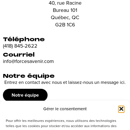
40, rue Racine
Bureau 101
Québec, QC
G2B 1C6
Téléphone
(418) 845-2622
Courriel
info@forcesavenir.com
Notre équipe
Entrez en contact avec nous et laissez-nous un message ici.
Notre équipe
Gérer le consentement
Recrutement
Pour offrir les meilleures expériences, nous utilisons des technologies
Découvrez nos offres d’emploi ou envoyez votre candidature
telles que les cookies pour stocker et/ou accéder aux informations des