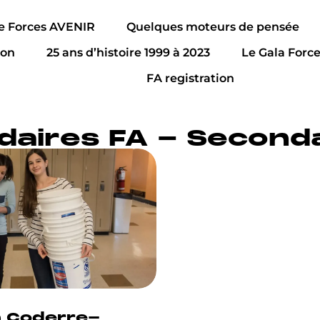
de Forces AVENIR
Quelques moteurs de pensée
ion
25 ans d’histoire 1999 à 2023
Le Gala Forc
FA registration
ndaires FA - Second
a Coderre-