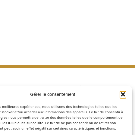
ecrutement
Réseaux
sociaux
Gérer le consentement
couvrez nos offres d’emploi ou
voyez votre candidature
les meilleures expériences, nous utilisons des technologies telles que les
ontanée
 stocker et/ou accéder aux informations des appareils. Le fait de consentir à
gies nous permettra de traiter des données telles que le comportement de
Postuler
 les ID uniques sur ce site. Le fait de ne pas consentir ou de retirer son
 peut avoir un effet négatif sur certaines caractéristiques et fonctions.