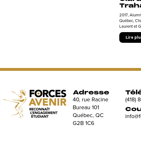
Trah
2017
,
Alumn
Québec, Cha
Laurent et G
Lire plu
Adresse
Tél
40, rue Racine
(418)
Bureau 101
Cou
Québec, QC
info@
G2B 1C6