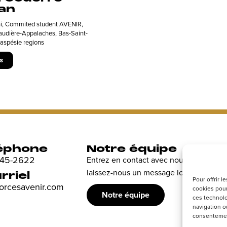
an
i
,
Commited student AVENIR
,
udière-Appalaches, Bas-Saint-
aspésie regions
s
éphone
Notre équipe
R
 845-2622
Entrez en contact avec nous et
Dé
laissez-nous un message ici.
en
rriel
Pour offrir 
sp
forcesavenir.com
cookies pour
Notre équipe
ces technolo
navigation ou
consentement