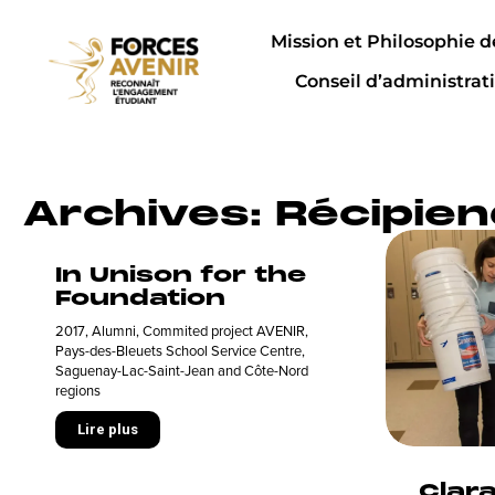
Mission et Philosophie 
Conseil d’administrat
Archives: Récipie
In Unison for the
Foundation
2017
,
Alumni
,
Commited project AVENIR
,
Pays-des-Bleuets School Service Centre
,
Saguenay-Lac-Saint-Jean and Côte-Nord
regions
Lire plus
Clar