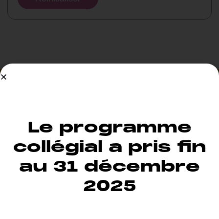
Le programme
collégial a pris fin
au 31 décembre
Adresse
40, rue Racine
2025
Bureau 101
Québec, QC
G2B 1C6