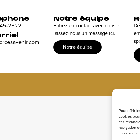
éphone
Notre équipe
R
 845-2622
Entrez en contact avec nous et
Dé
laissez-nous un message ici.
en
rriel
sp
forcesavenir.com
Notre équipe
Pour offrir 
cookies pour
ces technolo
navigation ou
consentement