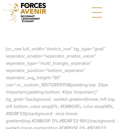
[vc_row full_width=”stretch_row” bg_type=”grad”
seperator_enable=”seperator_enable_value”
seperator_type=”multi_triangle_seperator”
seperator_position=”bottom_seperator”
seperator_svg_height=”60″
css=”.vc_custom_1657128511708{padding-top: 30px
!important;padding-bottom: 40px !important;}”
bg_grad=”background: -webkit-gradient(linear, left top,
left bottom, color-stop(0%, #D8B05F), color-stop(99%,
#BD8F33));background: -moz-linear-
gradient(top,#D8B05F 0%,#BD8F33 99%);background: -
webkit-linear-gradient(top,#D8B05F 0%,#BD8F33