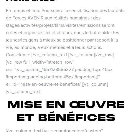
En temps et lieu. Poursuivre la sensibilisation des lauréats
de Forces AVENIR aux réalités humaines : des
stages/activités/projets/films/visites/émissions seront
créés et organisés, ici et ailleurs, dans le but d’aider les
jeunes/les gens à mieux se positionner par rapport à la
vie, au monde, à eux-mêmes et à leurs actions.
Conscience.[/vc_column_text][/vc_column][/vc_row]
[vc_row full_width=”stretch_row”
css=”.vc_custom_1657128586327{padding-top: 45px
!important;padding-bottom: 45px !important;}”
el_id=”mise-en-oeuvre-et-benefices”][vc_column]
[vc_column_text]
MISE EN ŒUVRE
ET BÉNÉFICES
[/vc_column_text][vc_separator color=”custom”