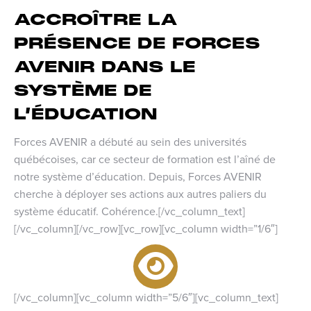
ACCROÎTRE LA
PRÉSENCE DE FORCES
AVENIR DANS LE
SYSTÈME DE
L’ÉDUCATION
Forces AVENIR a débuté au sein des universités
québécoises, car ce secteur de formation est l’aîné de
notre système d’éducation. Depuis, Forces AVENIR
cherche à déployer ses actions aux autres paliers du
système éducatif. Cohérence.[/vc_column_text]
[/vc_column][/vc_row][vc_row][vc_column width=”1/6″]
[/vc_column][vc_column width=”5/6″][vc_column_text]