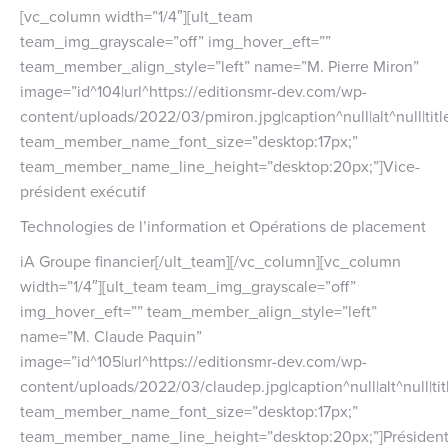
[vc_column width=”1/4″][ult_team
team_img_grayscale=”off” img_hover_eft=””
team_member_align_style=”left” name=”M. Pierre Miron”
image=”id^104|url^https://editionsmr-dev.com/wp-
content/uploads/2022/03/pmiron.jpg|caption^null|alt^null|titl
team_member_name_font_size=”desktop:17px;”
team_member_name_line_height=”desktop:20px;”]Vice-
président exécutif
Technologies de l’information et Opérations de placement
iA Groupe financier[/ult_team][/vc_column][vc_column
width=”1/4″][ult_team team_img_grayscale=”off”
img_hover_eft=”” team_member_align_style=”left”
name=”M. Claude Paquin”
image=”id^105|url^https://editionsmr-dev.com/wp-
content/uploads/2022/03/claudep.jpg|caption^null|alt^null|tit
team_member_name_font_size=”desktop:17px;”
team_member_name_line_height=”desktop:20px;”]Président