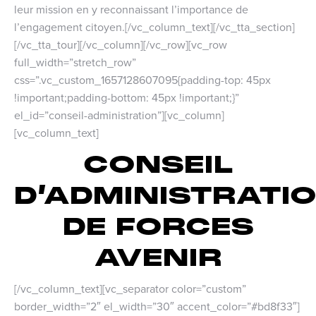
leur mission en y reconnaissant l’importance de
l’engagement citoyen.[/vc_column_text][/vc_tta_section]
[/vc_tta_tour][/vc_column][/vc_row][vc_row
full_width=”stretch_row”
css=”.vc_custom_1657128607095{padding-top: 45px
!important;padding-bottom: 45px !important;}”
el_id=”conseil-administration”][vc_column]
[vc_column_text]
CONSEIL
D’ADMINISTRATI
DE FORCES
AVENIR
[/vc_column_text][vc_separator color=”custom”
border_width=”2″ el_width=”30″ accent_color=”#bd8f33″]