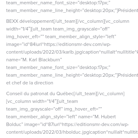
team_member_name_font_size=”desktop:17px;”
team_member_name_line_height=”desktop:20px;”]Présiden
BEXX développement[/ult_team][/vc_column][vc_column
width=”1/4″][ult_team team_img_grayscale=”off”
img_hover_eft=”” team_member_align_style=”left”
image=”id^84|url^https://editionsmr-dev.com/wp-
content/uploads/2022/03/karlb.jpg|caption^null|alt^null|title^
name=”M. Karl Blackburn”
team_member_name_font_size=”desktop:17px;”
team_member_name_line_height=”desktop:20px;”]Présiden
et chef de la direction
Conseil du patronat du Québec[/ult_team][/vc_column]
[vc_column width=”1/4″][ult_team
team_img_grayscale=”off” img_hover_eft=””
team_member_align_style=”left” name=”M. Hubert
Bolduc” image=”id^87|url^https://editionsmr-dev.com/wp-
content/uploads/2022/03/hbolduc.jpg|caption^null|alt^null|tit