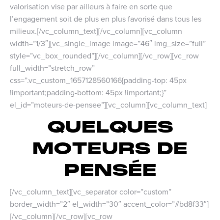
valorisation vise par ailleurs à faire en sorte que
l’engagement soit de plus en plus favorisé dans tous les
milieux.[/vc_column_text][/vc_column][vc_column
width=”1/3″][vc_single_image image=”46″ img_size=”full”
style=”vc_box_rounded”][/vc_column][/vc_row][vc_row
full_width=”stretch_row”
css=”.vc_custom_1657128560166{padding-top: 45px
!important;padding-bottom: 45px !important;}”
el_id=”moteurs-de-pensee”][vc_column][vc_column_text]
QUELQUES
MOTEURS DE
PENSÉE
[/vc_column_text][vc_separator color=”custom”
border_width=”2″ el_width=”30″ accent_color=”#bd8f33″]
[/vc_column][/vc_row][vc_row