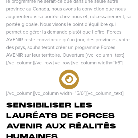
le programme ne serait-ce que dans une seule autre
province au Canada, nous avons la conviction que nous
augmenterons sa portée chez nous et, nécessairement, sa
portée globale. Nous visons le point d’équilibre qui
permet de gérer la demande plutôt que l’offre. Forces
AVENIR reste convaincue qu’un jour, des provinces, voire
des pays, souhaiteront créer un programme Forces
AVENIR sur leur territoire. Ouverture.[/vc_column_text]
[/vc_column][/vc_row][vc_row][vc_column width=”1/6″]
[/vc_column][vc_column width=”5/6″][vc_column_text]
SENSIBILISER LES
LAURÉATS DE FORCES
AVENIR AUX RÉALITÉS
HUMAINES