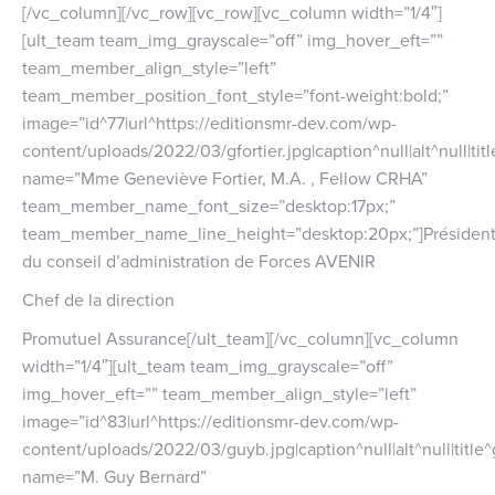
[/vc_column][/vc_row][vc_row][vc_column width=”1/4″]
[ult_team team_img_grayscale=”off” img_hover_eft=””
team_member_align_style=”left”
team_member_position_font_style=”font-weight:bold;”
image=”id^77|url^https://editionsmr-dev.com/wp-
content/uploads/2022/03/gfortier.jpg|caption^null|alt^null|titl
name=”Mme Geneviève Fortier, M.A. , Fellow CRHA”
team_member_name_font_size=”desktop:17px;”
team_member_name_line_height=”desktop:20px;”]Présiden
du conseil d’administration de Forces AVENIR
Chef de la direction
Promutuel Assurance[/ult_team][/vc_column][vc_column
width=”1/4″][ult_team team_img_grayscale=”off”
img_hover_eft=”” team_member_align_style=”left”
image=”id^83|url^https://editionsmr-dev.com/wp-
content/uploads/2022/03/guyb.jpg|caption^null|alt^null|title^
name=”M. Guy Bernard”