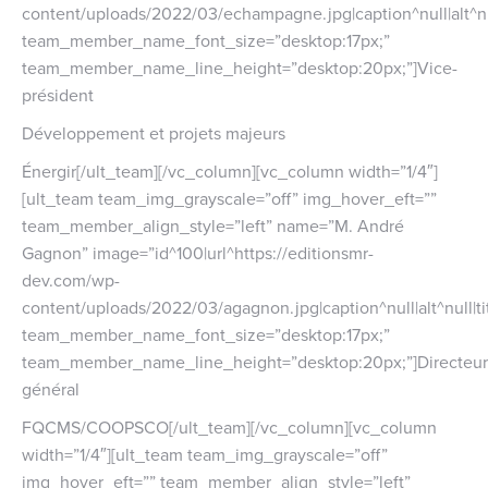
content/uploads/2022/03/echampagne.jpg|caption^null|alt^nu
team_member_name_font_size=”desktop:17px;”
team_member_name_line_height=”desktop:20px;”]Vice-
président
Développement et projets majeurs
Énergir[/ult_team][/vc_column][vc_column width=”1/4″]
[ult_team team_img_grayscale=”off” img_hover_eft=””
team_member_align_style=”left” name=”M. André
Gagnon” image=”id^100|url^https://editionsmr-
dev.com/wp-
content/uploads/2022/03/agagnon.jpg|caption^null|alt^null|ti
team_member_name_font_size=”desktop:17px;”
team_member_name_line_height=”desktop:20px;”]Directeur
général
FQCMS/COOPSCO[/ult_team][/vc_column][vc_column
width=”1/4″][ult_team team_img_grayscale=”off”
img_hover_eft=”” team_member_align_style=”left”