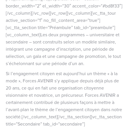
border_width=”2″ el_width=”30″ accent_color=”#bd8f33″]
[/vc_column][/vc_row][vc_row][vc_column][vc_tta_tour
active_section=”1″ no_fill_content_area=”true”]
[vc_tta_section title=”Préambule” tab_id=”preambule”]
[vc_column_text]Les deux programmes – universitaire et
secondaire – sont construits selon un modèle similaire,
intégrant une campagne d’inscription, une période de
sélection, un gala et une campagne de promotion, le tout
s’échelonnant sur une période d’un an.
Si l’engagement citoyen est aujourd’hui un thème « à la
mode », Forces AVENIR s’y applique depuis déjà plus de
20 ans, ce qui en fait une organisation citoyenne
visionnaire et novatrice, un précurseur. Forces AVENIR a
certainement contribué de plusieurs façons à mettre à
l’avant-plan le thème de l’engagement citoyen dans notre
société.[/vc_column_text][/vc_tta_section][vc_tta_section
title=”Secondaire” tab_id=”secondaire”]