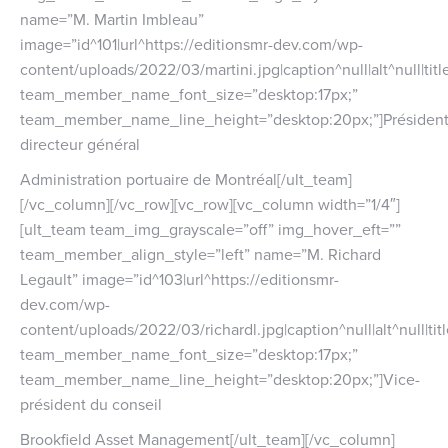
name=”M. Martin Imbleau”
image=”id^101|url^https://editionsmr-dev.com/wp-
content/uploads/2022/03/martini.jpg|caption^null|alt^null|titl
team_member_name_font_size=”desktop:17px;”
team_member_name_line_height=”desktop:20px;”]Président
directeur général
Administration portuaire de Montréal[/ult_team]
[/vc_column][/vc_row][vc_row][vc_column width=”1/4″]
[ult_team team_img_grayscale=”off” img_hover_eft=””
team_member_align_style=”left” name=”M. Richard
Legault” image=”id^103|url^https://editionsmr-
dev.com/wp-
content/uploads/2022/03/richardl.jpg|caption^null|alt^null|titl
team_member_name_font_size=”desktop:17px;”
team_member_name_line_height=”desktop:20px;”]Vice-
président du conseil
Brookfield Asset Management[/ult_team][/vc_column]