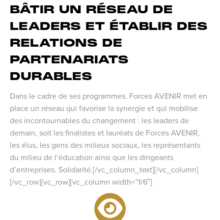
BÂTIR UN RÉSEAU DE
LEADERS ET ÉTABLIR DES
RELATIONS DE
PARTENARIATS
DURABLES
Dans le cadre de ses programmes, Forces AVENIR met en
place un réseau qui favorise la synergie et qui mobilise
des incontournables du changement : les leaders de
demain, soit les finalistes et lauréats de Forces AVENIR,
les élus, les gens des milieux sociaux, les représentants
du milieu de l’éducation ainsi que les dirigeants
d’entreprises. Solidarité.[/vc_column_text][/vc_column]
[/vc_row][vc_row][vc_column width=”1/6″]