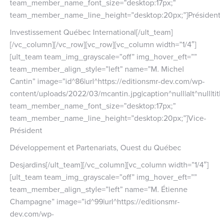
team_member_name_font_size=”desktop:17px;”
team_member_name_line_height=”desktop:20px;”]Présiden
Investissement Québec International[/ult_team]
[/vc_column][/vc_row][vc_row][vc_column width=”1/4″]
[ult_team team_img_grayscale=”off” img_hover_eft=””
team_member_align_style=”left” name=”M. Michel
Cantin” image=”id^86|url^https://editionsmr-dev.com/wp-
content/uploads/2022/03/mcantin.jpg|caption^null|alt^null|tit
team_member_name_font_size=”desktop:17px;”
team_member_name_line_height=”desktop:20px;”]Vice-
Président
Développement et Partenariats, Ouest du Québec
Desjardins[/ult_team][/vc_column][vc_column width=”1/4″]
[ult_team team_img_grayscale=”off” img_hover_eft=””
team_member_align_style=”left” name=”M. Étienne
Champagne” image=”id^99|url^https://editionsmr-
dev.com/wp-