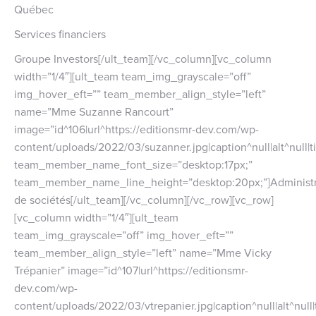
Québec
Services financiers
Groupe Investors[/ult_team][/vc_column][vc_column
width=”1/4″][ult_team team_img_grayscale=”off”
img_hover_eft=”” team_member_align_style=”left”
name=”Mme Suzanne Rancourt”
image=”id^106|url^https://editionsmr-dev.com/wp-
content/uploads/2022/03/suzanner.jpg|caption^null|alt^null|ti
team_member_name_font_size=”desktop:17px;”
team_member_name_line_height=”desktop:20px;”]Administr
de sociétés[/ult_team][/vc_column][/vc_row][vc_row]
[vc_column width=”1/4″][ult_team
team_img_grayscale=”off” img_hover_eft=””
team_member_align_style=”left” name=”Mme Vicky
Trépanier” image=”id^107|url^https://editionsmr-
dev.com/wp-
content/uploads/2022/03/vtrepanier.jpg|caption^null|alt^null|t